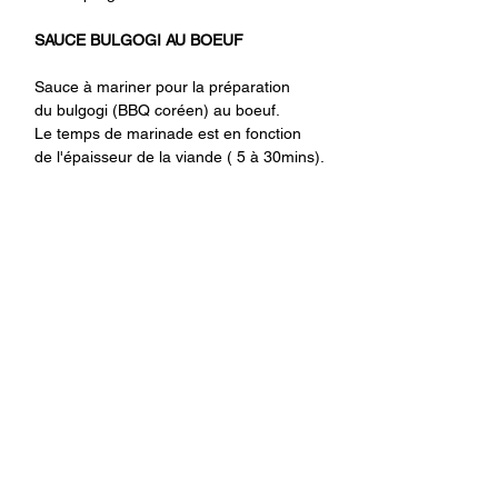
SAUCE BULGOGI AU BOEUF
Sauce à mariner pour la préparation 
du bulgogi (BBQ coréen) au boeuf.
Le temps de marinade est en fonction 
de l'épaisseur de la viande ( 5 à 30mins).
Réalisation
1. Mariner la viande pendant 15 mins.
2. Découper les légumes.
3. Griller le tout et 
bon appétit !