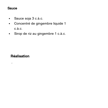
Sauce
Sauce soja 3 c.à.c.
Concentré de gingembre liquide 1 
c.à.c.
Sirop de riz au gingembre 1 c.à.c.
Réalisation
1. Étaler la farine sur les morceaux de 
cabillaud
2. Faire la sauce
3. Faire dorer le dos de cabillaud de 
chaque côté.
4. Faire dorer les betteraves jaunes et la 
sucrine.