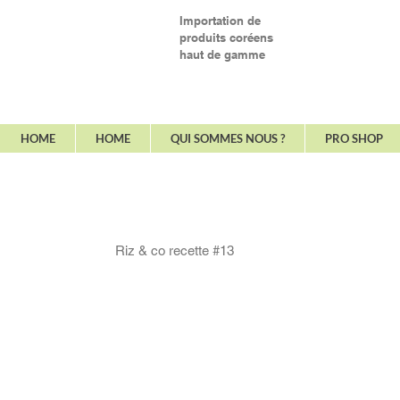
Importation
de
produits coréens
haut de gamme
HOME
HOME
QUI SOMMES NOUS ?
PRO SHOP
Riz & co recette #13