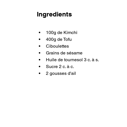
Ingredients
100g de Kimchi
400g de Tofu
Ciboulettes
Grains de sésame
Huile de tournesol 3 c. à s.
Sucre 2 c. à c.
2 gousses d'ail