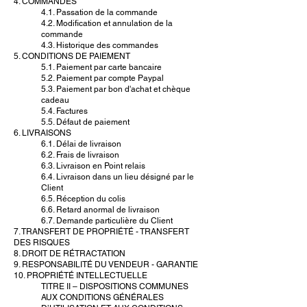
4. COMMANDES
4.1. Passation de la commande
4.2. Modification et annulation de la
commande
4.3. Historique des commandes
5. CONDITIONS DE PAIEMENT
5.1. Paiement par carte bancaire
5.2. Paiement par compte Paypal
5.3. Paiement par bon d'achat et chèque
cadeau
5.4. Factures
5.5. Défaut de paiement
6. LIVRAISONS
6.1. Délai de livraison
6.2. Frais de livraison
6.3. Livraison en Point relais
6.4. Livraison dans un lieu désigné par le
Client
6.5. Réception du colis
6.6. Retard anormal de livraison
6.7. Demande particulière du Client
7. TRANSFERT DE PROPRIÉTÉ - TRANSFERT
DES RISQUES
8. DROIT DE RÉTRACTATION
9. RESPONSABILITÉ DU VENDEUR - GARANTIE
10. PROPRIÉTÉ INTELLECTUELLE
TITRE II – DISPOSITIONS COMMUNES
AUX CONDITIONS GÉNÉRALES