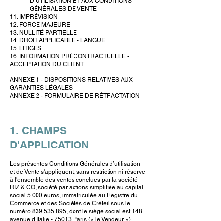
D’UTILISATION ET AUX CONDITIONS
GÉNÉRALES DE VENTE
11. IMPRÉVISION
12. FORCE MAJEURE
13. NULLITÉ PARTIELLE
​14. DROIT APPLICABLE - LANGUE
​15. LITIGES
16. INFORMATION PRÉCONTRACTUELLE -
ACCEPTATION DU CLIENT
ANNEXE 1 - DISPOSITIONS RELATIVES AUX
GARANTIES LÉGALES
ANNEXE 2 - FORMULAIRE DE RÉTRACTATION
1. CHAMPS
D'APPLICATION
Les présentes Conditions Générales d’utilisation
et de Vente s'appliquent, sans restriction ni réserve
à l'ensemble des ventes conclues par la société
RIZ & CO, société par actions simplifiée au capital
social 5.000 euros, immatriculée au Registre du
Commerce et des Sociétés de Créteil sous le
numéro
839 535 895
, dont le siège social est 148
avenue d’Italie - 75013 Paris (« le Vendeur »)